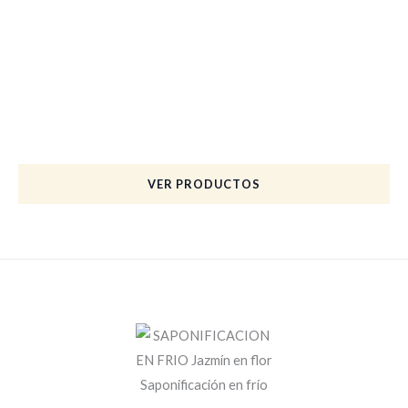
Materia Prima Ecológica
COSMÉTICA NATURAL
Fórmulas ancestrales para tu piel, de procedencia BIO.
Todos nuestros productos están fabricados artesanalmente y
Elaborados con AMOR, vibrados con cuencos tibetanos y con
diapasones.
VER PRODUCTOS
Saponificación en frío