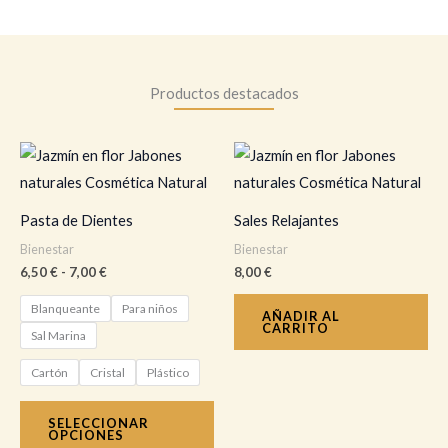
Productos destacados
Rango
Este
de
producto
precios:
desde
tiene
6,50 €
Pasta de Dientes
Sales Relajantes
hasta
múltiples
Bienestar
Bienestar
7,00 €
variantes.
6,50
€
-
7,00
€
8,00
€
Las
Blanqueante
Para niños
opciones
AÑADIR AL
CARRITO
Sal Marina
se
pueden
Cartón
Cristal
Plástico
elegir
SELECCIONAR
en
OPCIONES