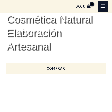
Ir
0,00
€
al
Cosmética Natural
contenido
Elaboración
Artesanal
COMPRAR
SABER MÁS