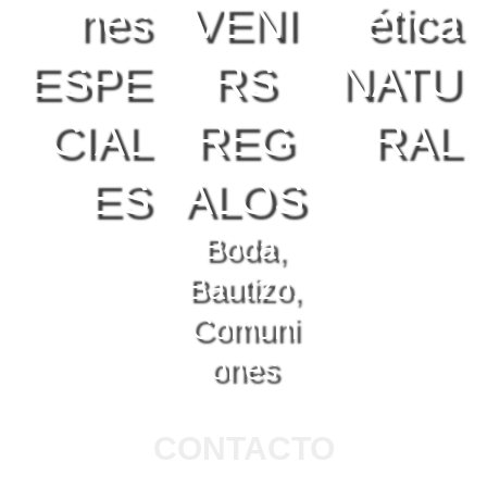
nes
VENI
ética
ESPE
RS
NATU
CIAL
REG
RAL
ES
ALOS
Boda,
Bautizo,
Comuni
ones
CONTACTO