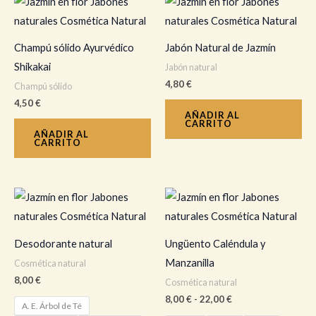
Champú sólido Ayurvédico
Jabón Natural de Jazmín
Shikakai
Jabón natural
4,80
€
Champú sólido
4,50
€
AÑADIR AL
CARRITO
AÑADIR AL
CARRITO
Rango
Este
Es
de
producto
pr
precios:
desde
tiene
tie
8,00 €
Desodorante natural
Ungüento Caléndula y
hasta
múltiples
múl
Manzanilla
Cosmética natural
22,00 €
variantes.
var
8,00
€
Cosmética natural
Las
La
8,00
€
-
22,00
€
A. E. Árbol de Té
opciones
op