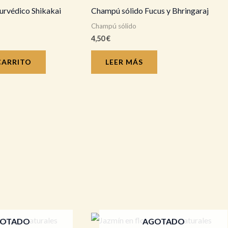
urvédico Shikakai
Champú sólido Fucus y Bhringaraj
Champú sólido
4,50
€
CARRITO
LEER MÁS
OTADO
AGOTADO