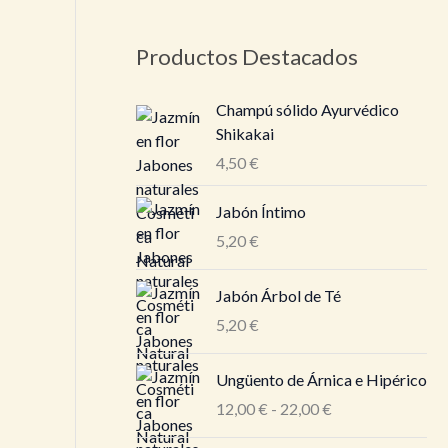
Productos Destacados
Champú sólido Ayurvédico
Shikakai
4,50
€
Jabón Íntimo
5,20
€
Jabón Árbol de Té
5,20
€
R
Ungüento de Árnica e Hipérico
a
12,00
€
-
22,00
€
n
g