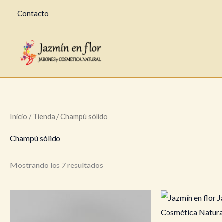
Ir
Contacto
al
contenido
Inicio
/
Tienda
/ Champú sólido
Champú sólido
Mostrando los 7 resultados