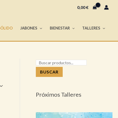
B
0,00
€
u
s
SÓLIDO
JABONES
BIENESTAR
TALLERES
c
a
r
BUSCAR
Próximos Talleres