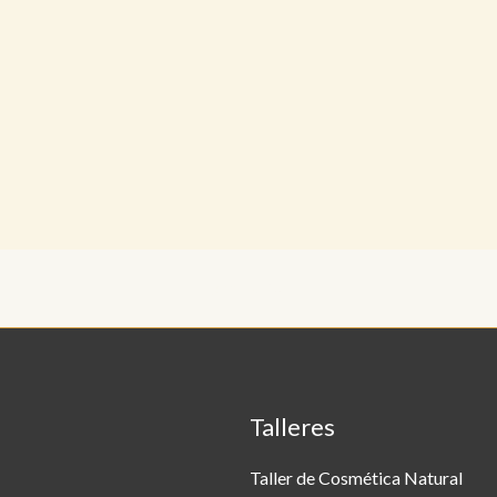
jazmín en flor
Talleres
Taller de Cosmética Natural