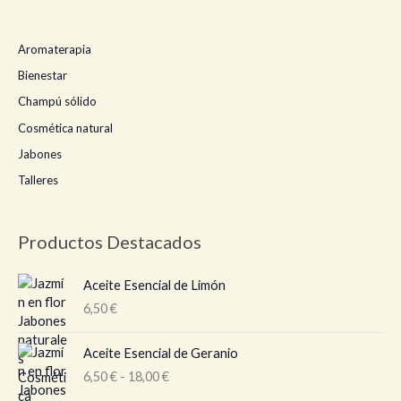
Aromaterapia
Bienestar
Champú sólido
Cosmética natural
Jabones
Talleres
Productos Destacados
Aceite Esencial de Limón
6,50
€
R
Aceite Esencial de Geranio
a
6,50
€
-
18,00
€
n