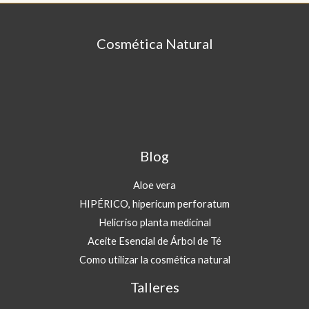
€
d
h
e
a
Cosmética Natural
6
s
,
t
5
a
0
1
8
€
,
h
0
a
Blog
0
s
t
€
Aloe vera
a
1
HIPÉRICO, hipericum perforatum
8
Helicriso planta medicinal
,
Aceite Esencial de Árbol de Té
0
Como utilizar la cosmética natural
0
Talleres
€