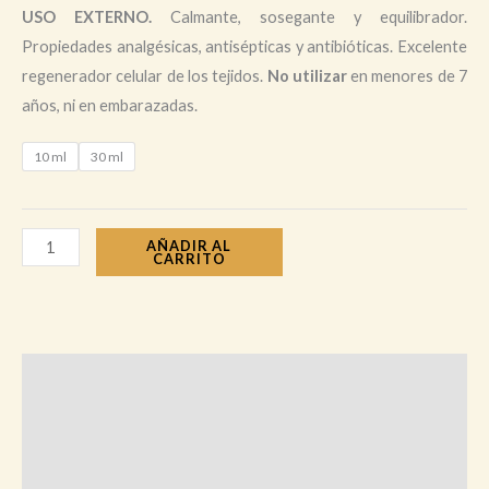
USO EXTERNO.
Calmante, sosegante y equilibrador.
Propiedades analgésicas, antisépticas y antibióticas. Excelente
regenerador celular de los tejidos.
No utilizar
en menores de 7
años, ni en embarazadas.
10 ml
30 ml
AÑADIR AL
CARRITO
Descripción
Información adicional
Valoraciones (0)