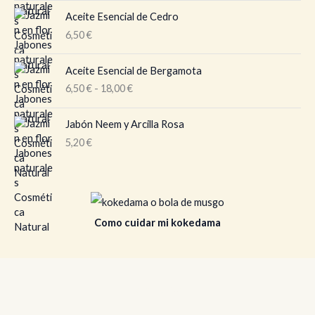
g
o
Aceite Esencial de Cedro
d
6,50
€
e
p
R
Aceite Esencial de Bergamota
r
a
6,50
€
-
18,00
€
e
n
c
g
i
o
Jabón Neem y Arcilla Rosa
o
d
5,20
€
s
e
:
p
d
r
e
e
s
c
d
Como cuidar mi kokedama
i
e
o
6
s
,
:
5
d
jazmín en flor
0
e
s