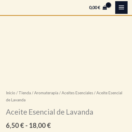
Ir
B
0,00
€
al
u
contenido
s
c
Aceite
Rango
a
Esencial
r
de
de
Lavanda
precios:
cantidad
desde
6,50 €
Inicio
/
Tienda
/
Aromaterapia
/
Aceites Esenciales
/ Aceite Esencial
hasta
de Lavanda
18,00 €
Aceite Esencial de Lavanda
6,50
€
-
18,00
€