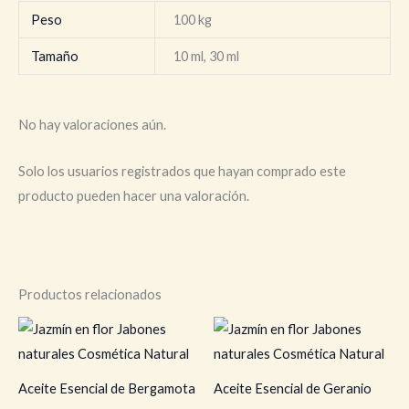
Peso
100 kg
Tamaño
10 ml, 30 ml
No hay valoraciones aún.
Solo los usuarios registrados que hayan comprado este
producto pueden hacer una valoración.
Productos relacionados
Rango
Rango
Este
Es
de
de
producto
pr
precios:
precios:
desde
desde
tiene
tie
6,50 €
6,50 €
Aceite Esencial de Bergamota
Aceite Esencial de Geranio
hasta
hasta
múltiples
múl