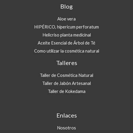
a
Blog
0
s
t
€
Aloe vera
a
1
HIPÉRICO, hipericum perforatum
8
Helicriso planta medicinal
,
Aceite Esencial de Árbol de Té
0
Como utilizar la cosmética natural
0
Talleres
€
Taller de Cosmética Natural
Taller de Jabón Artesanal
Taller de Kokedama
Enlaces
Nosotros