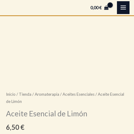
de
Ir
B
0,00
€
Limón
al
u
cantidad
contenido
s
c
Aceite
a
Esencial
r
de
Limón
cantidad
Inicio
/
Tienda
/
Aromaterapia
/
Aceites Esenciales
/ Aceite Esencial
de Limón
Aceite Esencial de Limón
6,50
€