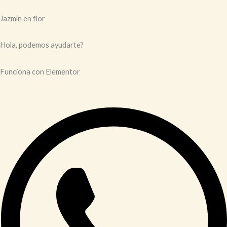
Jazmín en flor
Hola, podemos ayudarte?
Funciona con Elementor