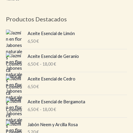
Productos Destacados
Aceite Esencial de Limón
6,50
€
R
Aceite Esencial de Geranio
a
6,50
€
-
18,00
€
n
g
o
Aceite Esencial de Cedro
d
6,50
€
e
p
R
Aceite Esencial de Bergamota
r
a
6,50
€
-
18,00
€
e
n
c
g
i
o
Jabón Neem y Arcilla Rosa
o
d
5,20
€