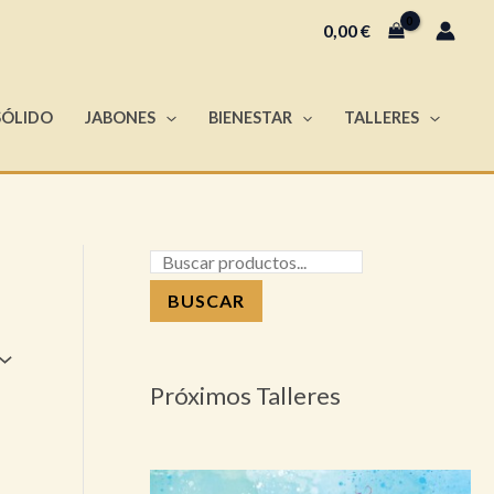
B
0,00
€
u
s
SÓLIDO
JABONES
BIENESTAR
TALLERES
c
a
r
BUSCAR
Próximos Talleres