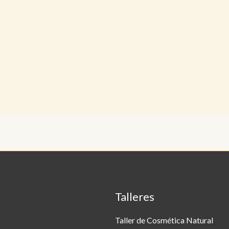
jazmín en flor
Talleres
Taller de Cosmética Natural