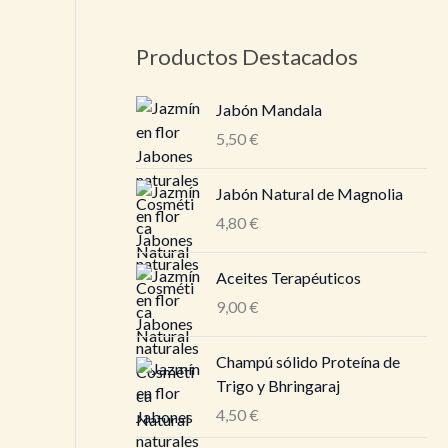
Productos Destacados
Jabón Mandala
5,50
€
Jabón Natural de Magnolia
4,80
€
Aceites Terapéuticos
9,00
€
Champú sólido Proteína de
Trigo y Bhringaraj
4,50
€