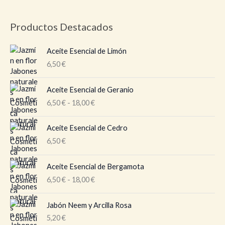
Productos Destacados
Aceite Esencial de Limón
6,50
€
R
Aceite Esencial de Geranio
a
6,50
€
-
18,00
€
n
g
o
Aceite Esencial de Cedro
d
6,50
€
e
p
R
Aceite Esencial de Bergamota
r
a
6,50
€
-
18,00
€
e
n
c
g
i
o
Jabón Neem y Arcilla Rosa
o
d
5,20
€
s
e