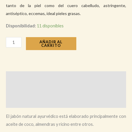
tanto de la piel como del cuero cabelludo, astringente,
antiséptico, eccemas, ideal pieles grasas.
Disponibilidad:
11 disponibles
AÑADIR AL
CARRITO
Descripción
Información adicional
Valoraciones (0)
El jabón natural ayurvédico está elaborado principalmente con
aceite de coco, almendras y ricino entre otros.