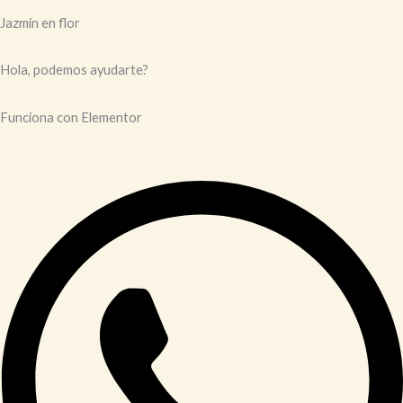
Jazmín en flor
Hola, podemos ayudarte?
Funciona con Elementor