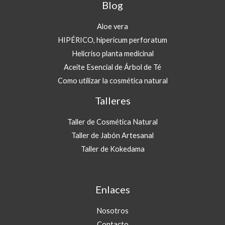
Blog
0
s
t
€
Aloe vera
a
1
HIPÉRICO, hipericum perforatum
8
Helicriso planta medicinal
,
Aceite Esencial de Árbol de Té
0
Como utilizar la cosmética natural
0
Talleres
€
Taller de Cosmética Natural
Taller de Jabón Artesanal
Taller de Kokedama
Enlaces
Nosotros
Contacto