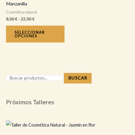
Manzanilla
22,00 €
variantes.
Cosmética natural
Las
8,00
€
-
22,00
€
opciones
se
SELECCIONAR
OPCIONES
pueden
elegir
en
la
página
BUSCAR
de
producto
Próximos Talleres