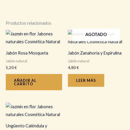
Productos relacionados
AGOTADO
Jabón Rosa Mosqueta
Jabón Zanahoria y Espirulina
Jabón natural
Jabón natural
5,20
€
4,80
€
AÑADIR AL
LEER MÁS
CARRITO
Rango
Este
de
producto
precios:
desde
tiene
8,00 €
Ungüento Caléndula y
hasta
múltiples