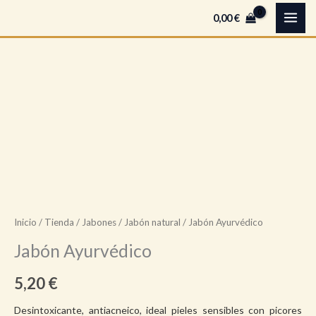
cantidad
Ir
B
0,00
€
al
u
contenido
s
c
Jabón
a
Ayurvédico
r
cantidad
Inicio
/
Tienda
/
Jabones
/
Jabón natural
/ Jabón Ayurvédico
Jabón Ayurvédico
5,20
€
Desintoxicante, antiacneico, ideal pieles sensibles con picores