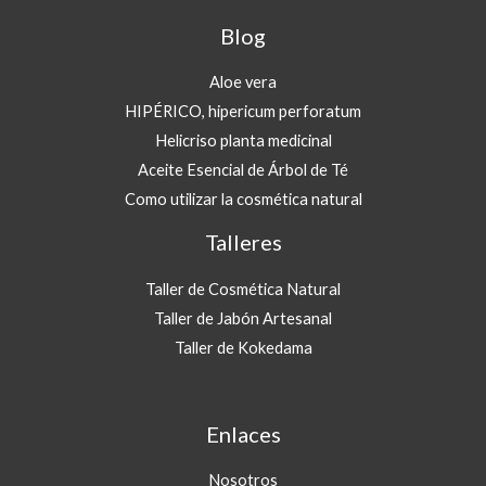
0
a
Blog
0
s
t
€
Aloe vera
a
1
HIPÉRICO, hipericum perforatum
8
Helicriso planta medicinal
,
Aceite Esencial de Árbol de Té
0
Como utilizar la cosmética natural
0
Talleres
€
Taller de Cosmética Natural
Taller de Jabón Artesanal
Taller de Kokedama
Enlaces
Nosotros