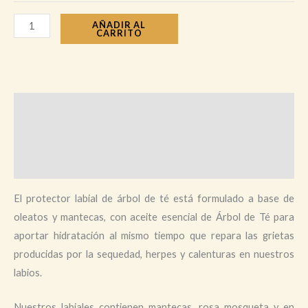
AÑADIR AL
CARRITO
Descripción
Información adicional
Valoraciones (0)
El protector labial de árbol de té está formulado a base de
oleatos y mantecas, con aceite esencial de Árbol de Té para
aportar hidratación al mismo tiempo que repara las grietas
producidas por la sequedad, herpes y calenturas en nuestros
labios.
Nuestros labiales contienen mantecas, rosa mosqueta y en