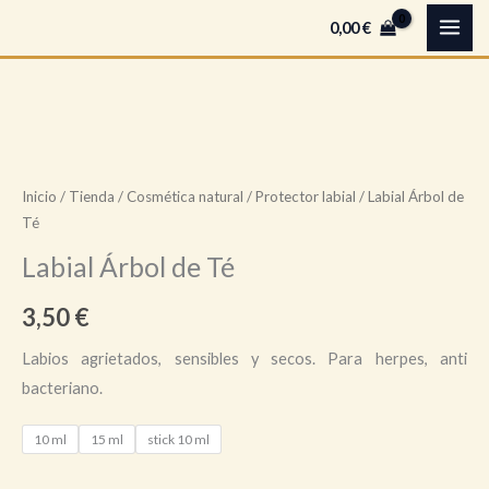
Ir
B
0,00
€
al
u
contenido
s
c
Labial
a
Árbol
r
de
Inicio
/
Tienda
/
Cosmética natural
/
Protector labial
/ Labial Árbol de
Té
Té
cantidad
Labial Árbol de Té
3,50
€
Labios agrietados, sensibles y secos. Para herpes, anti
bacteriano.
10 ml
15 ml
stick 10 ml