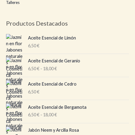
Talleres
Productos Destacados
Aceite Esencial de Limón
6,50
€
R
Aceite Esencial de Geranio
a
6,50
€
-
18,00
€
n
g
o
Aceite Esencial de Cedro
d
6,50
€
e
p
R
Aceite Esencial de Bergamota
r
a
6,50
€
-
18,00
€
e
n
c
g
i
o
Jabón Neem y Arcilla Rosa
o