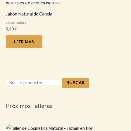
la
la
página
pá
Jabón Natural de Canela
de
de
Jabón natural
producto
pr
5,20
€
LEER MÁS
BUSCAR
Próximos Talleres