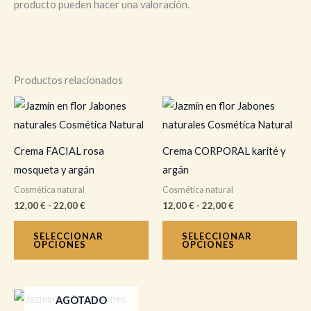
producto pueden hacer una valoración.
Productos relacionados
Rango
Rango
Este
Es
de
de
producto
pr
precios:
precios:
desde
desde
tiene
tie
12,00 €
12,00 €
Crema FACIAL rosa
Crema CORPORAL karité y
hasta
hasta
múltiples
múl
mosqueta y argán
argán
22,00 €
22,00 €
variantes.
var
Cosmética natural
Cosmética natural
Las
La
12,00
€
-
22,00
€
12,00
€
-
22,00
€
opciones
op
se
se
SELECCIONAR
SELECCIONAR
OPCIONES
OPCIONES
pueden
pu
elegir
ele
en
en
AGOTADO