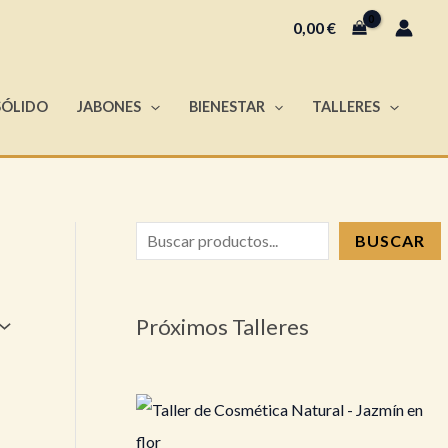
B
0,00
€
u
s
SÓLIDO
JABONES
BIENESTAR
TALLERES
c
a
r
BUSCAR
Próximos Talleres