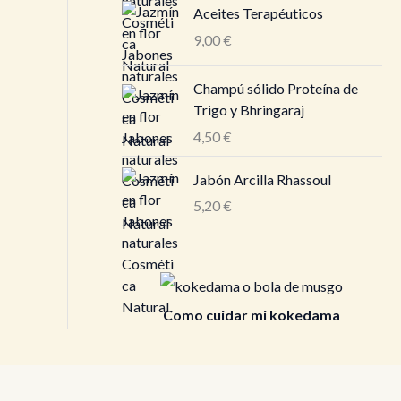
Aceites Terapéuticos
9,00
€
Champú sólido Proteína de
Trigo y Bhringaraj
4,50
€
Jabón Arcilla Rhassoul
5,20
€
Como cuidar mi kokedama